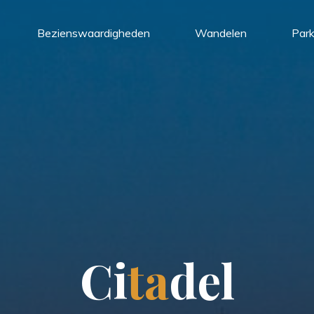
Bezienswaardigheden
Wandelen
Par
C
i
t
a
d
e
l