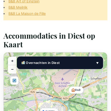
B&B Art of Einstein
B&B Meilrijk
B&B La Maison de Fille
Accommodaties in Diest op
B&B
Kaart
+
Overnachten in Diest
▼
−
SNEL NAAR REGIO
Historisch Centrum
Grote Markt, Begijnhof & Refugie
B&B
Deelgemeenten & Natuur
Schaffen, Molenstede & buitengebied
TYPE ACCOMMODATIE
▼