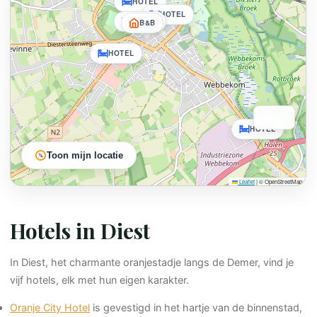
HOTEL
HOTEL
HOTEL
B&B
Hotels tonen
🗺 KAARTONDERGROND
▼
B&B’s tonen
HOTEL
Wegenkaart
Satellietfoto
HOTEL
Toon mijn locatie
Leaflet
|
© OpenStreetMap
Hotels in Diest
In Diest, het charmante oranjestadje langs de Demer, vind je
vijf hotels, elk met hun eigen karakter.
Oranje City Hotel
is gevestigd in het hartje van de binnenstad,