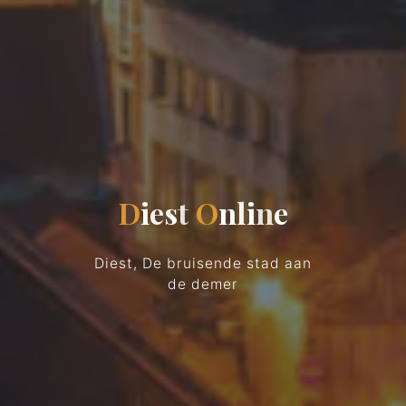
D
i
e
s
t
O
n
l
i
n
e
Diest, De bruisende stad aan
de demer