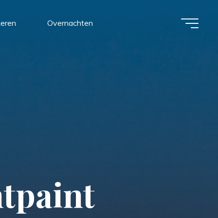
keren
Overnachten
h
t
p
a
i
n
t