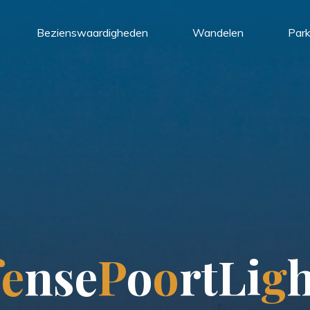
Bezienswaardigheden
Wandelen
Par
f
e
n
s
e
P
o
o
r
t
L
i
g