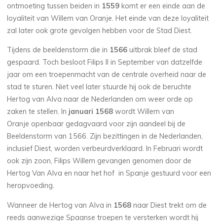
ontmoeting tussen beiden in
1559
komt er een einde aan de
loyaliteit van Willem van Oranje. Het einde van deze loyaliteit
zal later ook grote gevolgen hebben voor de Stad Diest.
Tijdens de beeldenstorm die in
1566
uitbrak bleef de stad
gespaard. Toch besloot Filips II in September van datzelfde
jaar om een troepenmacht van de centrale overheid naar de
stad te sturen. Niet veel later stuurde hij ook de beruchte
Hertog van Alva naar de Nederlanden om weer orde op
zaken te stellen. In
januari 1568
wordt Willem van
Oranje openbaar gedagvaard voor zijn aandeel bij de
Beeldenstorm van 1566. Zijn bezittingen in de Nederlanden,
inclusief Diest, worden verbeurdverklaard. In Februari wordt
ook zijn zoon, Filips Willem gevangen genomen door de
Hertog Van Alva en naar het hof in Spanje gestuurd voor een
heropvoeding.
Wanneer de Hertog van Alva in
1568
naar Diest trekt om de
reeds aanwezige Spaanse troepen te versterken wordt hij