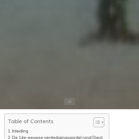
Home
Table of Contents
Inleiding
De 14e-eeuwse verdedigingsgordel rond Diest