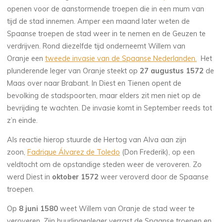
openen voor de aanstormende troepen die in een mum van
tijd de stad innemen. Amper een maand later weten de
Spaanse troepen de stad weer in te nemen en de Geuzen te
verdrijven. Rond diezelfde tijd onderneemt Willem van
Oranje een
tweede invasie van de Spaanse Nederlanden.
Het
plunderende leger van Oranje steekt op
27 augustus 1572
de
Maas over naar Brabant. In Diest en Tienen opent de
bevolking de stadspoorten, maar elders zit men niet op de
bevrijding te wachten. De invasie komt in September reeds tot
z’n einde.
Als reactie hierop stuurde de Hertog van Alva aan zijn
zoon,
Fadrique Álvarez de Toledo
(Don Frederik), op een
veldtocht om de opstandige steden weer de veroveren. Zo
werd Diest in
oktober 1572
weer veroverd door de Spaanse
troepen.
Op
8 juni 1580
weet Willem van Oranje de stad weer te
veroveren. Zijn huurlingenleger verrast de Spaanse troepen en