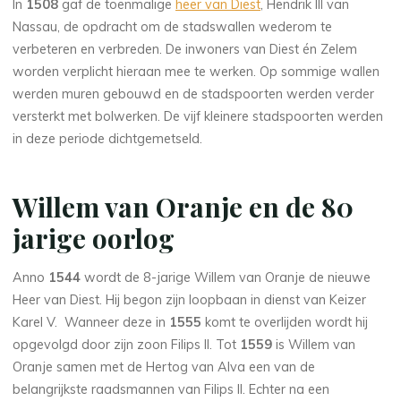
In
1508
gaf de toenmalige
heer van Diest
, Hendrik III van
Nassau, de opdracht om de stadswallen wederom te
verbeteren en verbreden. De inwoners van Diest én Zelem
worden verplicht hieraan mee te werken. Op sommige wallen
werden muren gebouwd en de stadspoorten werden verder
versterkt met bolwerken. De vijf kleinere stadspoorten werden
in deze periode dichtgemetseld.
Willem van Oranje en de 80
jarige oorlog
Anno
1544
wordt de 8-jarige Willem van Oranje de nieuwe
Heer van Diest. Hij begon zijn loopbaan in dienst van Keizer
Karel V. Wanneer deze in
1555
komt te overlijden wordt hij
opgevolgd door zijn zoon Filips II. Tot
1559
is Willem van
Oranje samen met de Hertog van Alva een van de
belangrijkste raadsmannen van Filips II. Echter na een