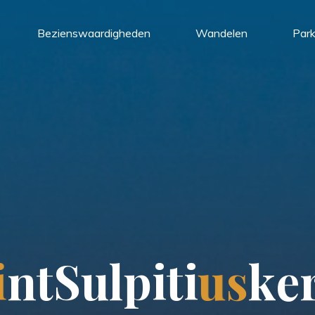
Bezienswaardigheden
Wandelen
Par
i
n
t
S
u
l
p
i
t
i
u
s
k
e