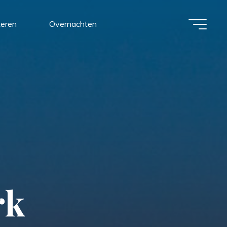
keren
Overnachten
r
k