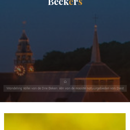
B
e
c
k
e
r
s
Home
Wandeling Vallei van de Drie Beken: één van de mooiste natuurgebieden van Diest