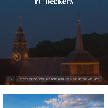
r
t
-
b
e
c
k
e
r
s
Home
Het Webbekoms Broek: Een natte natuurparel aan de rand van Diest